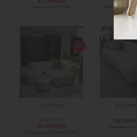
$2.190.000
$1.890.0
Dimensiones 2.20 Mt
Dimensiones 2pto
-10
%
Sofá Praga
Sofá Valen
$2.877.778
$2.290.
$2.590.000
Dimensiones 1
Dimensiones 2.00Mt*1.50Mt