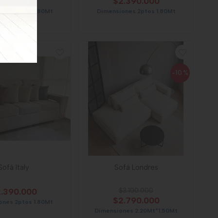
1.890.000
$2.390.000
ones 2ptos 1.80Mt
Dimensiones 2ptos 1.80Mt
-10
%
Sofá Italy
Sofá Londres
.390.000
$3.100.000
$2.790.000
ones 2ptos 1.80Mt
Dimensiones 2.20Mt*1.50Mt