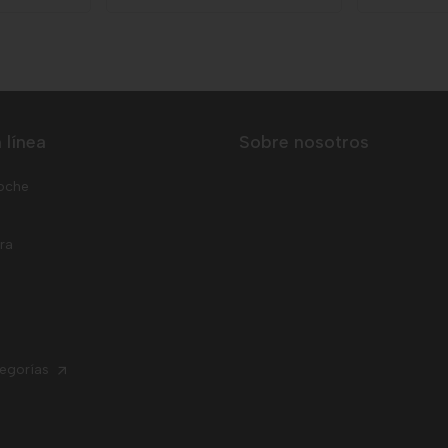
 línea
Sobre nosotros
oche
rra
tegorías