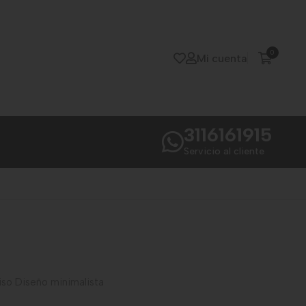
0
Mi cuenta
3116161915
Servicio al cliente
iso Diseño minimalista