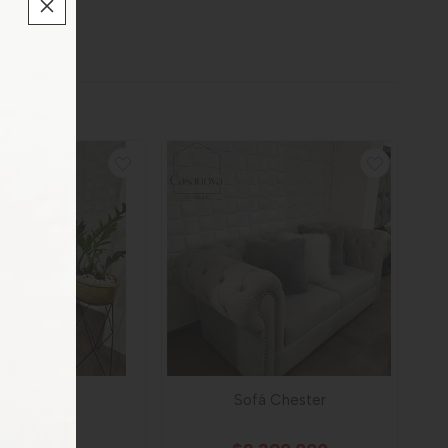
fá Monaco
Sofá Chester