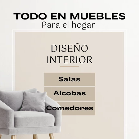
PRODUCTOS RELACIONADOS
-10
%
ia
Sofá Berlin
So
$2.766.667