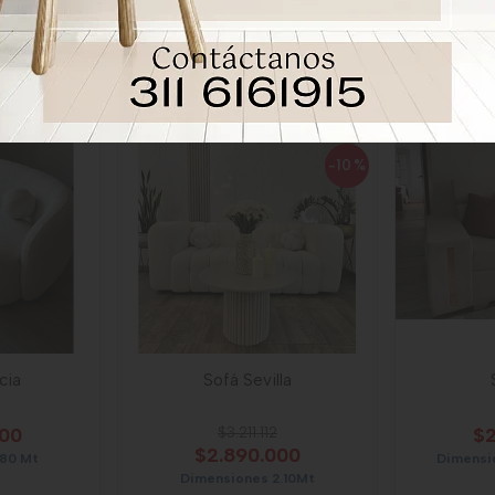
00
$
$2.490.000
s 1.80Mt
Dimensi
Dimensiones 2.20 Mt
-10
%
cia
Sofá Sevilla
000
$3.211.112
$2
$2.890.000
.80 Mt
Dimensi
Dimensiones 2.10Mt