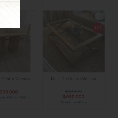
-20
%
 Centro Valencia
Mesa De Centro Mónaco
990.000
$862.500
$690.000
ones 90Cm * 50Cm
Diámetro 60 cm