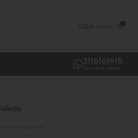
0
Mi cuenta
3116161915
Servicio al cliente
Toledo
rada en madera roble