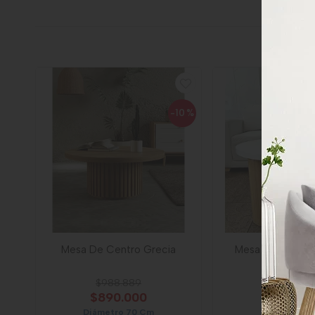
-10
%
Mesa De Centro Grecia
Mesa De Centro
$988.889
$1.112.50
$890.000
$890.0
Diámetro 70 Cm
Diametro 7