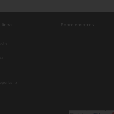
 línea
Sobre nosotros
oche
rra
tegorías