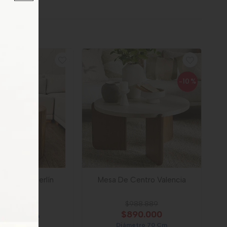
-10
%
e Centro Berlín
Mesa De Centro Valencia
850.000
$988.889
$890.000
metro 60 Cm
Diámetro 70 Cm