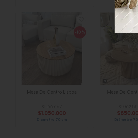
-10
%
Mesa De Centro Lisboa
Mesa De Centr
$1.166.667
$1.062.5
$1.050.000
$850.0
Diametro 70 cm
Diámetro 7