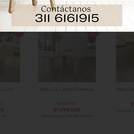
-20
%
-20
%
o Loft
Mesa De Centro Florencia
Mesa De
00
$1.362.500
$
00
$1.090.000
Dimensi
0 cm
Dimensiones 100 mt *60 cm