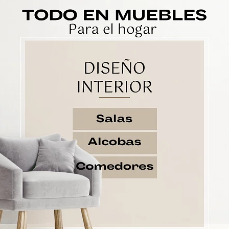
PRODUCTOS RELACIONADOS
-20
%
 Venecia
Mesa De Centro Capri
Mesa D
0
$990.000
$
00
Dimensines 90Cm *50Cm
Diá
0 cm