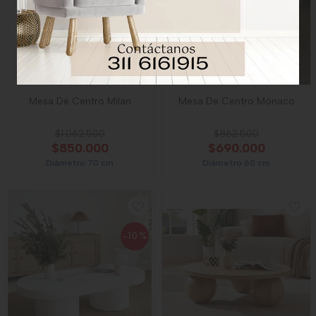
Mesa De Centro Milan
Mesa De Centro Mónaco
$1.062.500
$862.500
$850.000
$690.000
Diámetro 70 cm
Diámetro 60 cm
-10
%