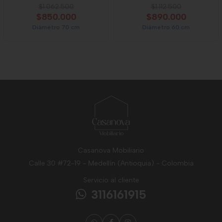
$1.062.500
$1.112.500
$850.000
$890.000
Diámetro 70 cm
Diámetro 60 cm
Casanova Mobiliario
Calle 30 #72-19 - Medellín (Antioquia) - Colombia
Servicio al cliente
3116161915