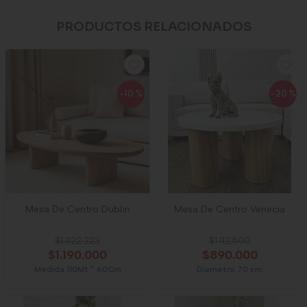
PRODUCTOS RELACIONADOS
-10
%
-20
%
Mesa De Centro Dublín
Mesa De Centro Venecia
$1.322.223
$1.112.500
$1.190.000
$890.000
Medida 110Mt * 60Cm
Diametro 70 cm