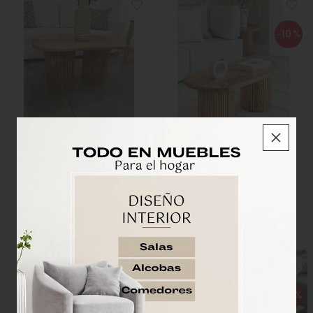
-10
%
Mesa De Centro Valencia
Mesa De Centro Paris
$990.000
$1.211.112
$1.090.000
Dimensiones 90Cm * 50Cm
Dimensiones 1.00 Mt *
60Cm
-20
%
-20
%