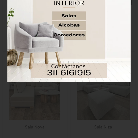
Sofá Polonia
Sala Berlín
$3.877.778
$5.590.000
$3.490.000
Sofa + Dos Poltronas + Mesa
de Centro
Dimensiones 2.50 Mt *1.80
Mt
Sala Nova
Sala Niza