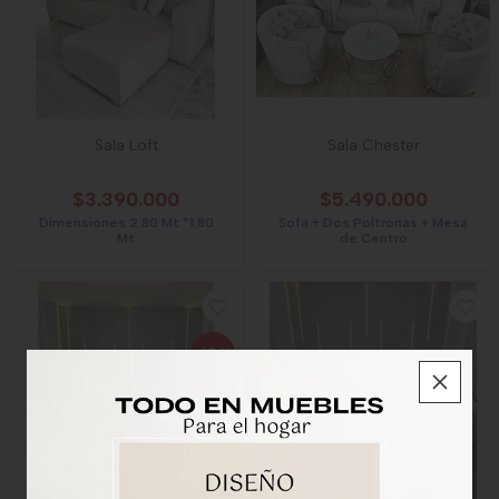
Sala Loft
Sala Chester
$3.390.000
$5.490.000
Dimensiones 2.80 Mt *1.80
Sofa + Dos Poltronas + Mesa
Mt
de Centro
-10
%